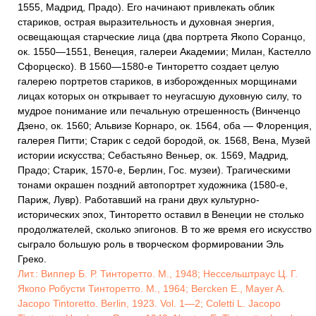
Лит.: Виппер Б. Р. Тинторетто. М., 1948; Нессельштраус Ц. Г.
Якопо Робусти Тинторетто. М., 1964; Bercken E., Mayer A.
Jacopo Tintoretto. Berlin, 1923. Vol. 1—2; Coletti L. Jacopo