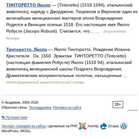
ТИНТОРЕТТО Якопо
— (Tintoretto) (1518 1594), итальянский
живописец; наряду с Джорджоне, Тицианом и Веронезе один из
величайших венецианских мастеров эпохи Возрождения.
Родился в Венеции осенью 1518. Его настоящее имя Якопо
Робусти (Jacopo Robusti). Считается, что… …
Энциклопедия
Кольера
Тинторетто, Якопо
— Якопо Тинторетто. Рождение Иоанна
Крестителя . Ок. 1550. Эрмитаж. ТИНТОРЕТТО (Tintoretto)
(настоящая фамилия Робусти) Якопо (1518 94), итальянский
живописец венецианской школы Позднего Возрождения.
Драматические монументальные полотна, насыщенные …
Иллюстрированный энциклопедический словарь
© Академик, 2000-2026
18+
Обратная связь:
Техподдержка
,
Реклама на сайте
👣 Путешествия
Экспорт словарей на сайты
, сделанные на PHP,
Joomla,
Drupal,
WordPress, MODx.