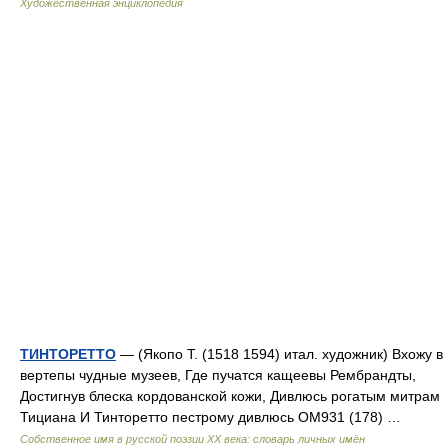
Художественная энциклопедия
ТИНТОРЕТТО
— (Якопо Т. (1518 1594) итал. художник) Вхожу в
вертепы чудные музеев, Где пучатся кащеевы Рембрандты,
Достигнув блеска кордованской кожи, Дивлюсь рогатым митрам
Тициана И Тинторетто пестрому дивлюсь ОМ931 (178) …
Собственное имя в русской поэзии XX века: словарь личных имён