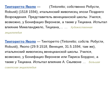
Тинторетто Якопо
— (Tintoretto; собственно Робусти,
Robusti) (1518 1594), итальянский живописец эпохи Позднего
Возрождения. Представитель венецианской школы. Учился,
возможно, у Бонифацио Веронезе, а также у Тициана. Испытал
влияние Микеланджело, Тициана,… …
Художественная
энциклопедия
Тинторетто Якопо
— Тинторетто (Tintoretto; собств. Робусти,
Robusti), Якопо (29.9.1518, Венеция, 31.5.1594, там же),
итальянский живописец венецианской школы. Учился,
возможно, у Бонифацио Веронезе или Париса Бордонс, а
также у Тициана. Испытал влияние А. Скьявоне …
Большая
советская энциклопедия