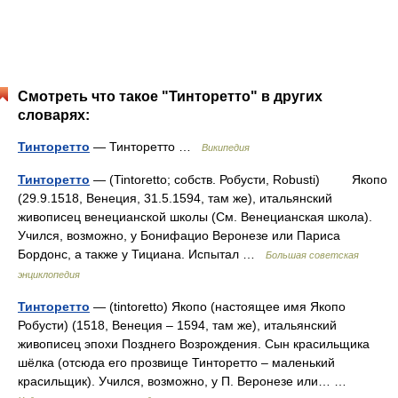
Смотреть что такое "Тинторетто" в других
словарях:
Тинторетто
— Тинторетто …
Википедия
Тинторетто
— (Tintoretto; собств. Робусти, Robusti) Якопо
(29.9.1518, Венеция, 31.5.1594, там же), итальянский
живописец венецианской школы (См. Венецианская школа).
Учился, возможно, у Бонифацио Веронезе или Париса
Бордонс, а также у Тициана. Испытал …
Большая советская
энциклопедия
Тинторетто
— (tintoretto) Якопо (настоящее имя Якопо
Робусти) (1518, Венеция – 1594, там же), итальянский
живописец эпохи Позднего Возрождения. Сын красильщика
шёлка (отсюда его прозвище Тинторетто – маленький
красильщик). Учился, возможно, у П. Веронезе или… …